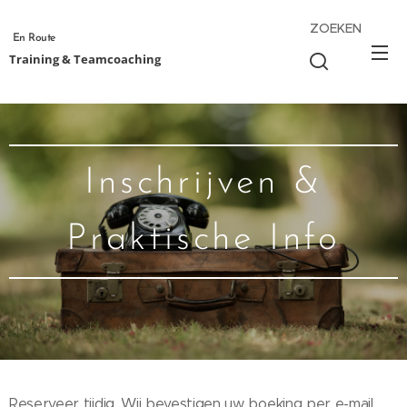
ZOEKEN
En Route
Training & Teamcoaching
Inschrijven &
Praktische Info
Reserveer tijdig. Wij bevestigen uw boeking per e-mail.