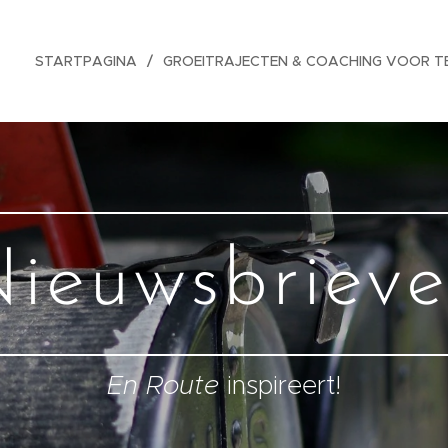
STARTPAGINA
GROEITRAJECTEN & COACHING VOOR T
ieuwsbriev
En Route
inspireert!