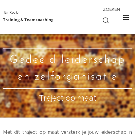
ZOEKEN
En Route
Training & Teamcoaching
Gedeeld leiderschap
en zelforganisatie
Traject op maat
Met dit traject op maat versterk je jouw leiderschap in