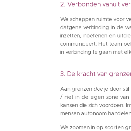
2. Verbonden vanuit ve
We scheppen ruimte voor ver
datgene verbinding in de we
inzetten, inoefenen en uitd
communiceert. Het team oef
in verbinding te gaan met e
3. De kracht van grenz
Aan grenzen
doe
je door sti
/ niet in de eigen zone va
kansen die zich voordoen. Im
mensen autonoom handelen b
We zoomen in op soorten gre