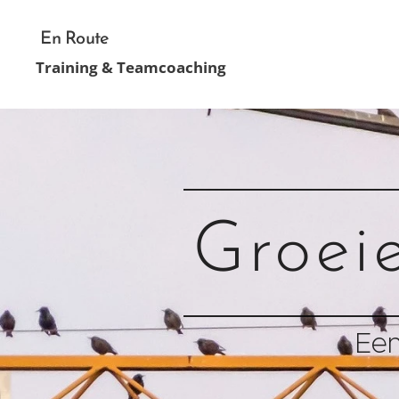
En Route
Training & Teamcoaching
Groei
Een