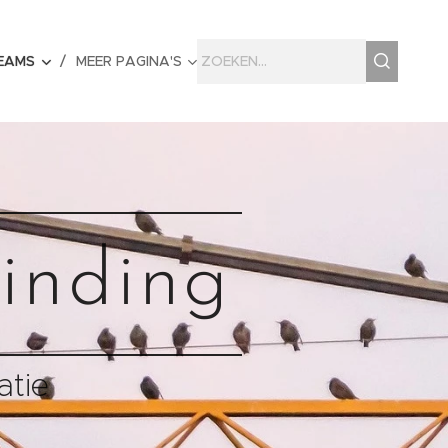
EAMS
MEER PAGINA'S
inding
atie