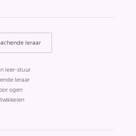
achende leraar
n leer-stuur
ende leraar
voor ogen
twikkelen