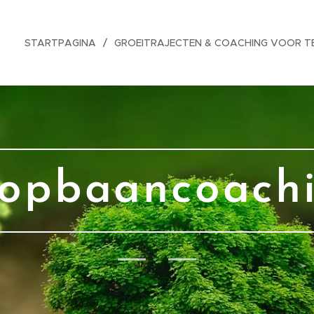
STARTPAGINA
GROEITRAJECTEN & COACHING VOOR T
opbaancoach