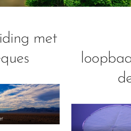
ding met
eques
loopbaa
de
e!