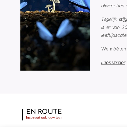
alweer tien 
Tegelijk
sti
is er van 2
leeftijdscat
We móéten
Lees verder