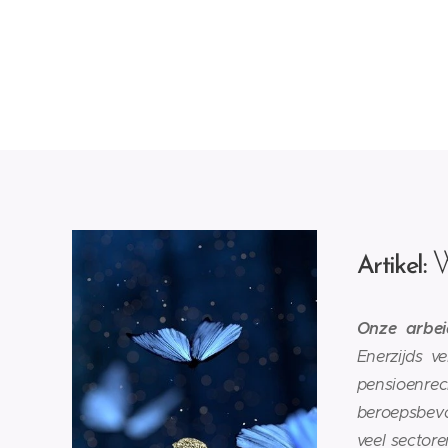
W
Artikel:
Onze arbei
Enerzijds v
pensioenrec
beroepsbevo
veel sector