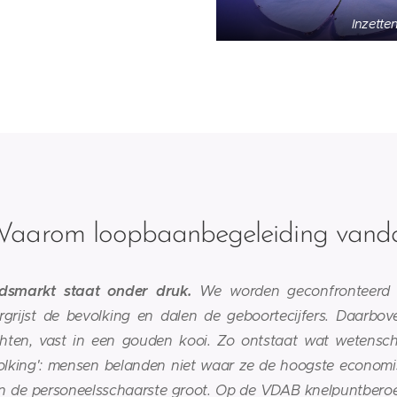
Inzette
aarom loopbaanbegeleiding vanda
dsmarkt staat onder druk.
We worden geconfronteerd
ergrijst de bevolking en dalen de geboortecijfers. Daarb
hten, vast in een gouden kooi. Zo ontstaat wat wetensc
lking': mensen belanden niet waar ze de hoogste economis
en de personeelsschaarste groot. Op de VDAB knelpuntberoep