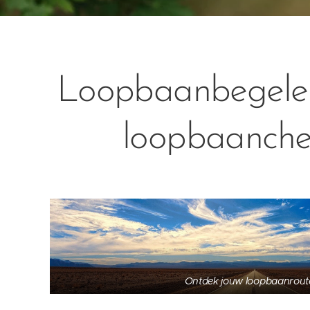
Loopbaanbegelei
loopbaanch
Ontdek jouw loopbaanrout