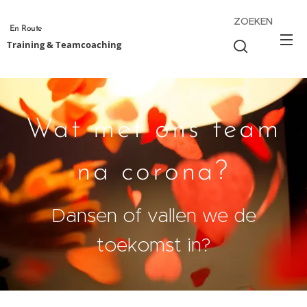
ZOEKEN
En Route
Training & Teamcoaching
Wat met ons team
na corona?
Dansen of vallen we de
toekomst in?