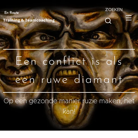
ZOEKEN
En Route
Training & Teamcoaching
Een conflict is als
een ruwe diamant
Op een gezonde manier ruzie maken, het
kan!