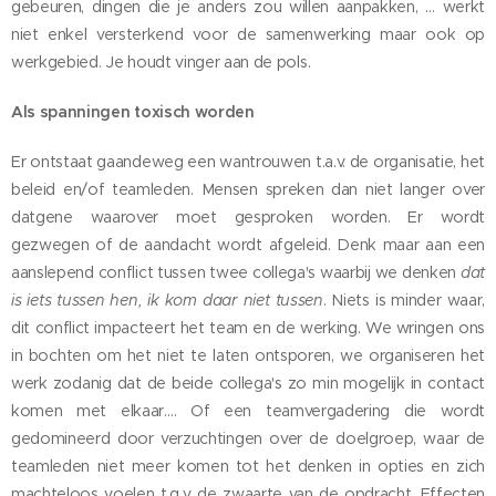
gebeuren, dingen die je anders zou willen aanpakken, … werkt
niet enkel versterkend voor de samenwerking maar ook op
werkgebied. Je houdt vinger aan de pols.
Als spanningen toxisch worden
Er ontstaat gaandeweg een wantrouwen t.a.v. de organisatie, het
beleid en/of teamleden. Mensen spreken dan niet langer over
datgene waarover moet gesproken worden. Er wordt
gezwegen of de aandacht wordt afgeleid. Denk maar aan een
aanslepend conflict tussen twee collega's waarbij we denken
dat
is iets tussen hen, ik kom daar niet tussen
. Niets is minder waar,
dit conflict impacteert het team en de werking. We wringen ons
in bochten om het niet te laten ontsporen, we organiseren het
werk zodanig dat de beide collega's zo min mogelijk in contact
komen met elkaar…. Of een teamvergadering die wordt
gedomineerd door verzuchtingen over de doelgroep, waar de
teamleden niet meer komen tot het denken in opties en zich
machteloos voelen t.g.v. de zwaarte van de opdracht. Effecten