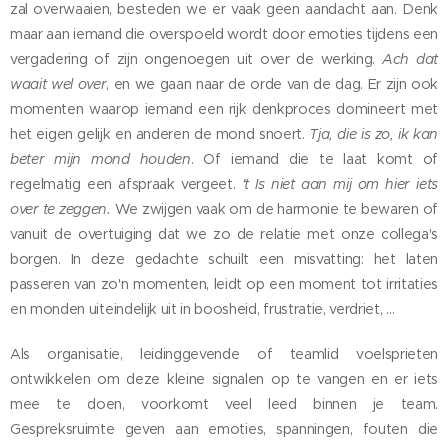
zal overwaaien, besteden we er vaak geen aandacht aan. Denk
maar aan iemand die overspoeld wordt door emoties tijdens een
vergadering of zijn ongenoegen uit over de werking.
Ach dat
waait wel over
, en we gaan naar de orde van de dag. Er zijn ook
momenten waarop iemand een rijk denkproces domineert met
het eigen gelijk en anderen de mond snoert.
Tja, die is zo, ik kan
beter mijn mond houden
. Of iemand die te laat komt of
regelmatig een afspraak vergeet.
't Is niet aan mij om hier iets
over te zeggen.
We zwijgen vaak om de harmonie te bewaren of
vanuit de overtuiging dat we zo de relatie met onze collega's
borgen. In deze gedachte schuilt een misvatting: het laten
passeren van zo'n momenten, leidt op een moment tot irritaties
en monden uiteindelijk uit in boosheid, frustratie, verdriet, …
Als organisatie, leidinggevende of teamlid voelsprieten
ontwikkelen om deze kleine signalen op te vangen en er iets
mee te doen, voorkomt veel leed binnen je team.
Gespreksruimte geven aan emoties, spanningen, fouten die